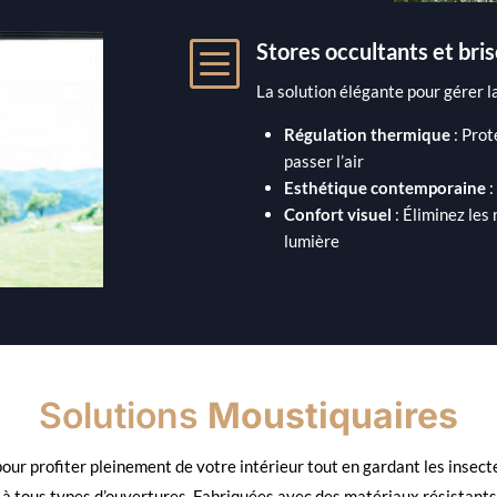
b
Stores occultants et bris
La solution élégante pour gérer la
Régulation thermique
: Prot
passer l’air
Esthétique contemporaine
:
Confort visuel
: Éliminez les
lumière
Solutions
Moustiquaires
our profiter pleinement de votre intérieur tout en gardant les insect
ent à tous types d’ouvertures. Fabriquées avec des matériaux résistant