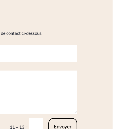
 de contact ci-dessous.
Envoyer
=
11 + 13