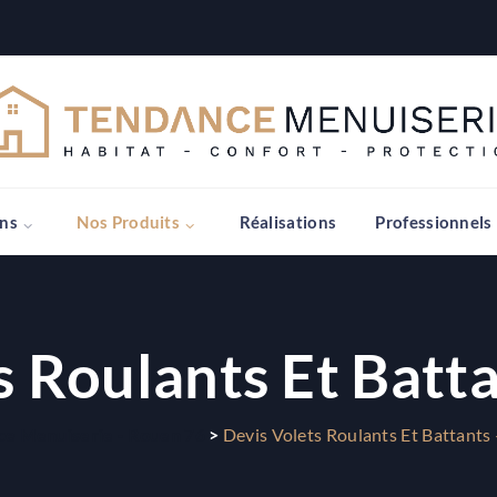
ons
Nos Produits
Réalisations
Professionnels
s Roulants Et Batt
e Menuiserie - Rouen 76
>
Devis Volets Roulants Et Battants