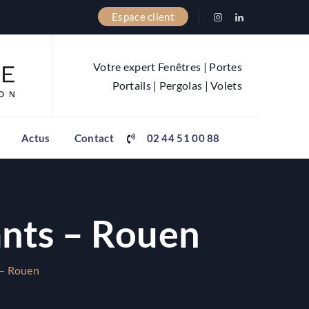
Espace client
Votre expert Fenêtres | Portes
Portails | Pergolas | Volets
Actus
Contact
02 44 51 00 88
ants – Rouen
 – Rouen